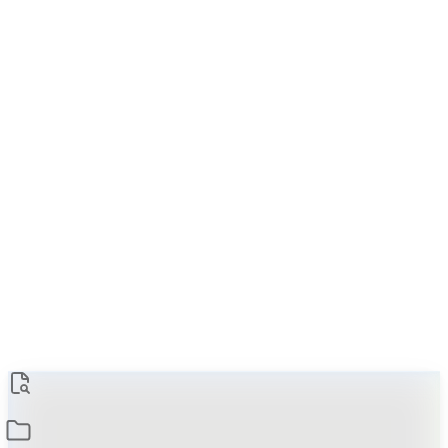
new
실제 코드
팩토리 메서드 패턴 - Refactoring Guru
Learning Javascript Design Patterns
design-pattern
의 다른 글
타입스크립트 디자인 패턴 -믹스인 패턴-
2024년 05월 15일
2
min read
타입스크립트 디자인 패턴 -팩토리 패턴-
2024년 05월 14일
4
min read